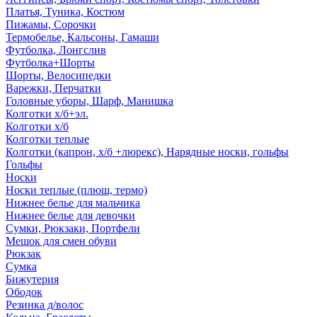
Платья, Туника, Костюм
Пижамы, Сорочки
Термобелье, Кальсоны, Гамаши
Футболка, Лонгслив
Футболка+Шорты
Шорты, Велосипедки
Варежки, Перчатки
Головные уборы, Шарф, Манишка
Колготки х/б+эл.
Колготки х/б
Колготки теплые
Колготки (капрон, х/б +люрекс), Нарядные носки, гольфы
Гольфы
Носки
Носки теплые (плюш, термо)
Нижнее белье для мальчика
Нижнее белье для девочки
Сумки, Рюкзаки, Портфели
Мешок для смен обуви
Рюкзак
Сумка
Бижутерия
Ободок
Резинка д/волос