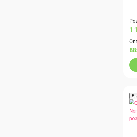
Роз
1 
Опт
88
Бы