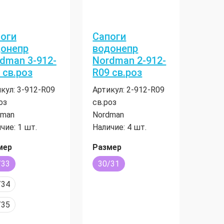
оги
Сапоги
онепр
водонепр
dman 3-912-
Nordman 2-912-
 св.роз
R09 св.роз
кул:
3-912-R09
Артикул:
2-912-R09
оз
св.роз
dman
Nordman
чие:
1 шт.
Наличие:
4 шт.
мер
Размер
/33
30/31
/34
/35