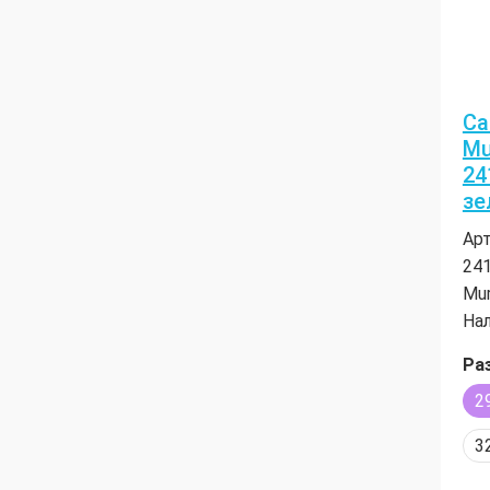
Са
Mu
24
зе
Арт
24
Mu
Нал
Ра
2
3