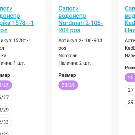
поги
Сапоги
Сап
донепр
водонепр
вод
pika 1578т-1
Nordman 2-106-
Ked
ол
R04 роз
lila
икул:
1578т-1
Артикул:
2-106-R04
Арти
ол
роз
Kedb
ika
Nordman
Нали
ичие:
1 шт.
Наличие:
2 шт.
Раз
змер
Размер
25
4/25
28/29
27
6/27
29
8/29
2/33
4/35