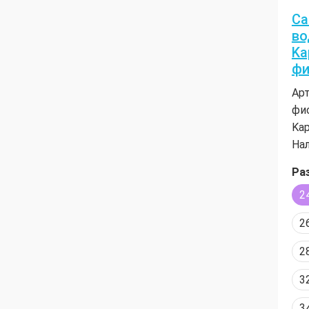
Са
во
Ka
фи
Арт
фи
Kap
Нал
Ра
2
2
2
3
3