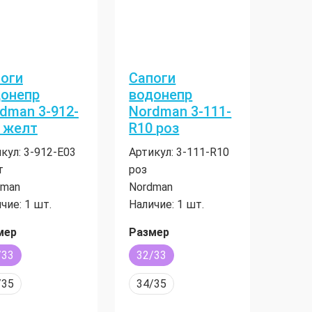
оги
Сапоги
онепр
водонепр
dman 3-912-
Nordman 3-111-
 желт
R10 роз
кул:
3-912-E03
Артикул:
3-111-R10
т
роз
dman
Nordman
чие:
1 шт.
Наличие:
1 шт.
мер
Размер
/33
32/33
/35
34/35