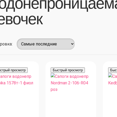
одонепроницаема
евочек
ровка:
стрый просмотр
Быстрый просмотр
Быс