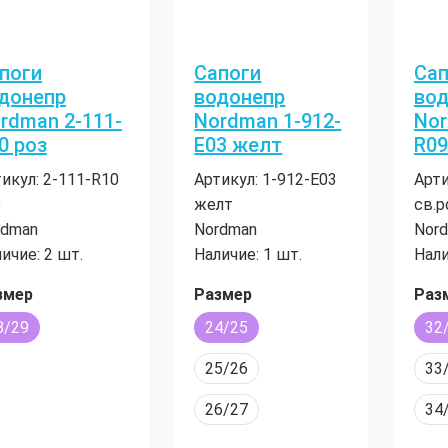
поги
Сапоги
Сап
донепр
водонепр
вод
rdman 2-111-
Nordman 1-912-
Nor
0 роз
Е03 желт
R09
икул:
2-111-R10
Артикул:
1-912-Е03
Арти
з
желт
св.р
rdman
Nordman
Nor
ичие:
2 шт.
Наличие:
1 шт.
Нали
змер
Размер
Раз
8/29
24/25
32
25/26
33
26/27
34