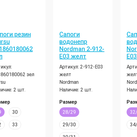
поги резин
Сапоги
Сап
rsu
водонепр
вод
1860180062
Nordman 2-912-
Nor
л
E03 желт
E03
икул:
Артикул:
2-912-E03
Арти
1860180062 зел
желт
жел
rsu
Nordman
Nor
ичие:
2 шт.
Наличие:
2 шт.
Нали
змер
Размер
Раз
9
30
28/29
32
2
33
29/30
34