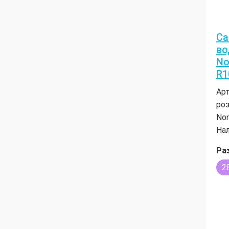
Са
во
No
R1
Арт
ро
No
Нал
Ра
2