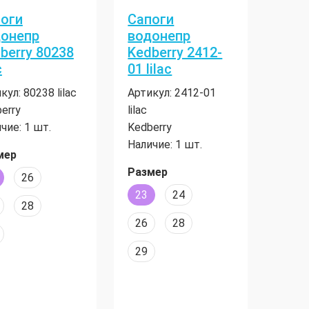
оги
Сапоги
онепр
водонепр
berry 80238
Kedberry 2412-
c
01 lilac
кул:
80238 lilac
Артикул:
2412-01
erry
lilac
чие:
1 шт.
Kedberry
Наличие:
1 шт.
мер
Размер
26
23
24
28
26
28
29