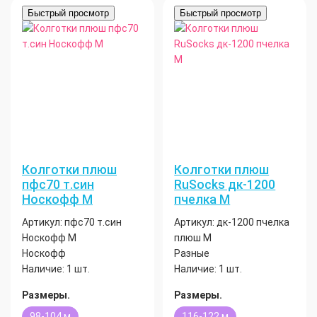
Быстрый просмотр
Быстрый просмотр
Колготки плюш
Колготки плюш
пфс70 т.син
RuSocks дк-1200
Носкофф М
пчелка М
Артикул:
пфс70 т.син
Артикул:
дк-1200 пчелка
Носкофф М
плюш М
Носкофф
Разные
Наличие:
1 шт.
Наличие:
1 шт.
Размеры.
Размеры.
98-104 м
116-122 м