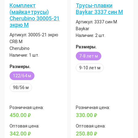
Комплект
Трусы-плавки
(майка+трусы)
Baykar 3337 син М
Cherubino 30005-21
Артикул:
3337 син М
экрю М
Baykar
Артикул:
30005-21 экрю
Наличие:
2 шт.
CRB М
Размеры.
Cherubino
Наличие:
1 шт.
7-8 лет м
Размеры.
9-10 лет м
122/64 м
98/56 м
Розничная цена:
Розничная цена:
450.00
330.00
руб.
руб.
Оптовая цена:
Оптовая цена:
342.00
250.80
руб.
руб.