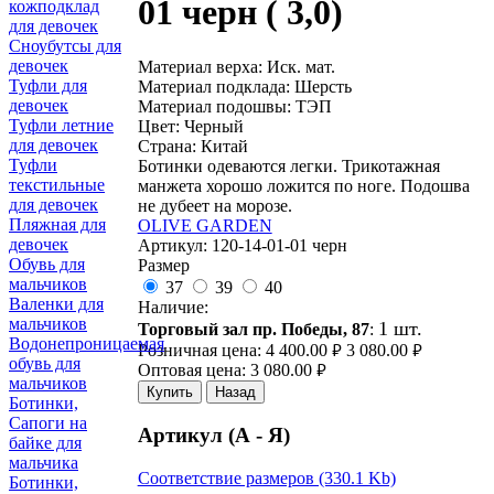
01 черн ( 3,0)
кожподклад
для девочек
Сноубутсы для
девочек
Материал верха: Иск. мат.
Туфли для
Материал подклада: Шерсть
девочек
Материал подошвы: ТЭП
Туфли летние
Цвет: Черный
для девочек
Страна: Китай
Туфли
Ботинки одеваются легки. Трикотажная
текстильные
манжета хорошо ложится по ноге. Подошва
для девочек
не дубеет на морозе.
Пляжная для
OLIVE GARDEN
девочек
Артикул:
120-14-01-01 черн
Обувь для
Размер
мальчиков
37
39
40
Валенки для
Наличие:
мальчиков
1 шт.
Торговый зал пр. Победы, 87
:
Водонепроницаемая
Розничная цена:
4 400.00
3 080.00
руб.
руб.
обувь для
Оптовая цена:
3 080.00
руб.
мальчиков
Купить
Назад
Ботинки,
Сапоги на
Артикул (А - Я)
байке для
мальчика
Соответствие размеров (330.1 Kb)
Ботинки,