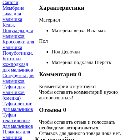
Сапоги,
Характеристики
Мембрана
зима для
мальчика
Материал
Кеды,
Материал верха
Иск. мат.
Полукеды для
мальчиков
Пол
Кроссовки для
мальчика
Пол
Девочки
Полуботинки,
Ботинки
Материал подклада
Шерсть
кожподклад
для мальчиков
Комментарии
0
Сноубутсы для
мальчиков
Комментарии отсутствуют
Туфли для
Чтобы оставить комментарий нужно
мальчиков
авторизоваться!
(сменка)
Туфли летние
Отзывы
0
для мальчиков
Туфли
текстильные
Чтобы оcтавить отзыв и голосовать
для мальчиков
необходимо авторизоваться.
Пляжная для
Отзывов для данного товара пока нет.
мальчика
Как нас найти