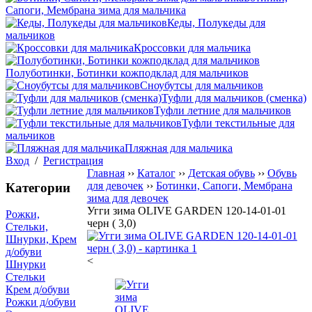
Сапоги, Мембрана зима для мальчика
Кеды, Полукеды для
мальчиков
Кроссовки для мальчика
Полуботинки, Ботинки кожподклад для мальчиков
Сноубутсы для мальчиков
Туфли для мальчиков (сменка)
Туфли летние для мальчиков
Туфли текстильные для
мальчиков
Пляжная для мальчика
Вход
/
Регистрация
Главная
››
Каталог
››
Детская обувь
››
Обувь
для девочек
››
Ботинки, Сапоги, Мембрана
Категории
зима для девочек
Угги зима OLIVE GARDEN 120-14-01-01
Рожки,
черн ( 3,0)
Стельки,
Шнурки, Крем
д/обуви
<
Шнурки
Стельки
Крем д/обуви
Рожки д/обуви