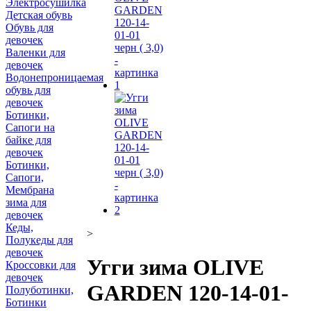
Электросушилка
Детская обувь
Обувь для
девочек
Валенки для
девочек
Водонепроницаемая
обувь для
девочек
Ботинки,
Сапоги на
байке для
девочек
Ботинки,
Сапоги,
Мембрана
зима для
девочек
Кеды,
>
Полукеды для
девочек
Угги зима OLIVE
Кроссовки для
девочек
GARDEN 120-14-01-
Полуботинки,
Ботинки