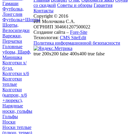
Гамаши
со скидкой
Советы и обзоры
Гарантия
Футболка,
Контакты
Лонгслив
Copyright © 2016
Футболка+Шорты
ИП Молочкова С.А.
Шорты,
ОГРНИП 304661207500022
Велосипедки
Создание сайта –
Fore-Site
Варежки,
Технология:
CMS SiteEdit
Перчатки
Политика информационной безопасности
Головные
уборы, Шарф,
true 200x200 false 400x400 true false
Манишка
Колготки х/
б+эл.
Колготки х/б
Колготки
теплые
Колготки
(капрон, х/б
+люрекс),
Нарядные
носки, гольфы
Гольфы
Носки
Носки теплые
(плюш, термо)