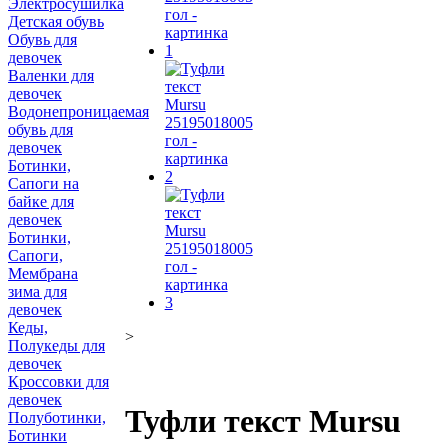
Электросушилка
Детская обувь
Обувь для
девочек
Валенки для
девочек
Водонепроницаемая
обувь для
девочек
Ботинки,
Сапоги на
байке для
девочек
Ботинки,
Сапоги,
Мембрана
зима для
девочек
Кеды,
>
Полукеды для
девочек
Кроссовки для
девочек
Туфли текст Mursu
Полуботинки,
Ботинки