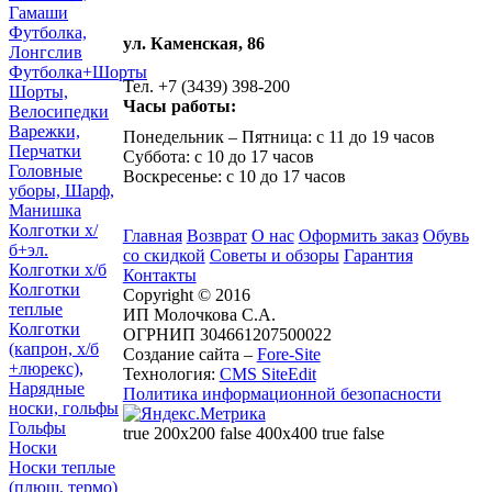
Гамаши
Футболка,
ул. Каменская, 86
Лонгслив
Футболка+Шорты
Тел. +7 (3439) 398-200
Шорты,
Часы работы:
Велосипедки
Варежки,
Понедельник – Пятница: с 11 до 19 часов
Перчатки
Суббота: с 10 до 17 часов
Головные
Воскресенье: с 10 до 17 часов
уборы, Шарф,
Манишка
Колготки х/
Главная
Возврат
О нас
Оформить заказ
Обувь
б+эл.
со скидкой
Советы и обзоры
Гарантия
Колготки х/б
Контакты
Колготки
Copyright © 2016
теплые
ИП Молочкова С.А.
Колготки
ОГРНИП 304661207500022
(капрон, х/б
Создание сайта –
Fore-Site
+люрекс),
Технология:
CMS SiteEdit
Нарядные
Политика информационной безопасности
носки, гольфы
Гольфы
true 200x200 false 400x400 true false
Носки
Носки теплые
(плюш, термо)