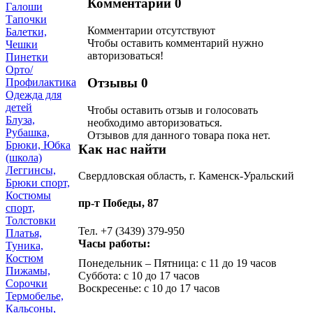
Комментарии
0
Галоши
Тапочки
Комментарии отсутствуют
Балетки,
Чтобы оставить комментарий нужно
Чешки
авторизоваться!
Пинетки
Орто/
Отзывы
0
Профилактика
Одежда для
детей
Чтобы оcтавить отзыв и голосовать
Блуза,
необходимо авторизоваться.
Рубашка,
Отзывов для данного товара пока нет.
Брюки, Юбка
Как нас найти
(школа)
Леггинсы,
Свердловская область, г. Каменск-Уральский
Брюки спорт,
Костюмы
пр-т Победы, 87
спорт,
Толстовки
Тел. +7 (3439) 379-950
Платья,
Часы работы:
Туника,
Костюм
Понедельник – Пятница: с 11 до 19 часов
Пижамы,
Суббота: с 10 до 17 часов
Сорочки
Воскресенье: с 10 до 17 часов
Термобелье,
Кальсоны,