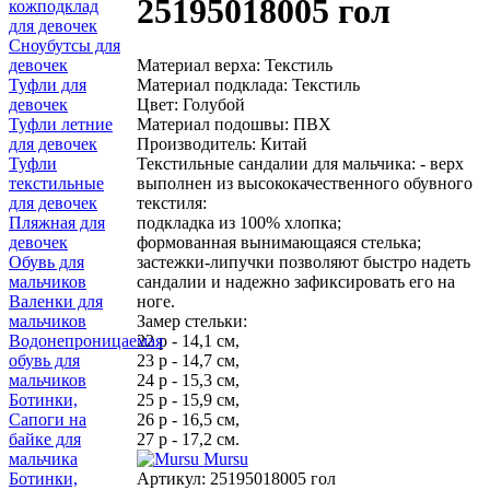
25195018005 гол
кожподклад
для девочек
Сноубутсы для
Материал верха: Текстиль
девочек
Материал подклада: Текстиль
Туфли для
Цвет: Голубой
девочек
Материал подошвы: ПВХ
Туфли летние
Производитель: Китай
для девочек
Текстильные сандалии для мальчика: - верх
Туфли
выполнен из высококачественного обувного
текстильные
текстиля:
для девочек
подкладка из 100% хлопка;
Пляжная для
формованная вынимающаяся стелька;
девочек
застежки-липучки позволяют быстро надеть
Обувь для
сандалии и надежно зафиксировать его на
мальчиков
ноге.
Валенки для
Замер стельки:
мальчиков
22 р - 14,1 см,
Водонепроницаемая
23 р - 14,7 см,
обувь для
24 р - 15,3 см,
мальчиков
25 р - 15,9 см,
Ботинки,
26 р - 16,5 см,
Сапоги на
27 р - 17,2 см.
байке для
Mursu
мальчика
Артикул:
25195018005 гол
Ботинки,