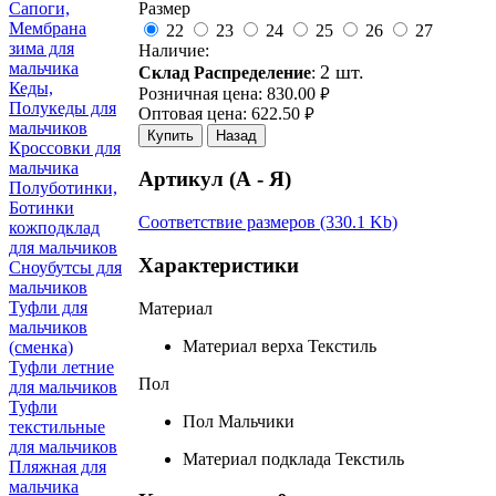
Размер
Сапоги,
Мембрана
22
23
24
25
26
27
зима для
Наличие:
мальчика
2 шт.
Склад Распределение
:
Кеды,
Розничная цена:
830.00
руб.
Полукеды для
Оптовая цена:
622.50
руб.
мальчиков
Купить
Назад
Кроссовки для
мальчика
Артикул (А - Я)
Полуботинки,
Ботинки
Соответствие размеров (330.1 Kb)
кожподклад
для мальчиков
Характеристики
Сноубутсы для
мальчиков
Туфли для
Материал
мальчиков
Материал верха
Текстиль
(сменка)
Туфли летние
Пол
для мальчиков
Туфли
Пол
Мальчики
текстильные
для мальчиков
Материал подклада
Текстиль
Пляжная для
мальчика