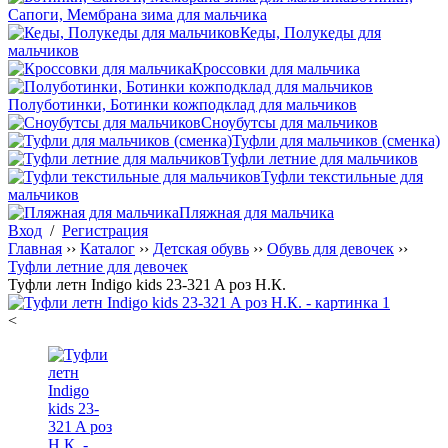
Сапоги, Мембрана зима для мальчика
Кеды, Полукеды для
мальчиков
Кроссовки для мальчика
Полуботинки, Ботинки кожподклад для мальчиков
Сноубутсы для мальчиков
Туфли для мальчиков (сменка)
Туфли летние для мальчиков
Туфли текстильные для
мальчиков
Пляжная для мальчика
Вход
/
Регистрация
Главная
››
Каталог
››
Детская обувь
››
Обувь для девочек
››
Туфли летние для девочек
Туфли летн Indigo kids 23-321 A роз Н.К.
<