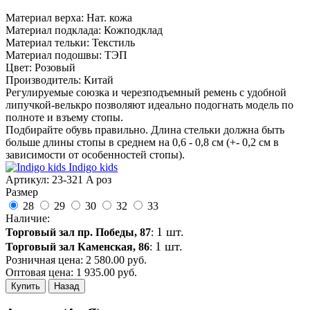
Материал верха: Нат. кожа
Материал подклада: Кожподклад
Материал тельки: Текстиль
Материал подошвы: ТЭП
Цвет: Розовый
Производитель: Китай
Регулируемые союзка и черезподъемный ремень с удобной
липучкой-велькро позволяют идеально подогнать модель по
полноте и взъему стопы.
Подбирайте обувь правильно. Длина стельки должна быть
больше длины стопы в среднем на 0,6 - 0,8 см (+- 0,2 см в
зависимости от особенностей стопы).
Indigo kids
Артикул:
23-321 A роз
Размер
28
29
30
32
33
Наличие:
1 шт.
Торговый зал пр. Победы, 87
:
1 шт.
Торговый зал Каменская, 86
:
Розничная цена:
2 580.00
руб.
Оптовая цена:
1 935.00
руб.
Купить
Назад