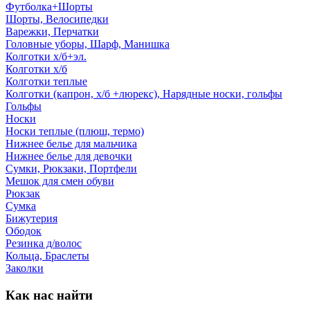
Футболка+Шорты
Шорты, Велосипедки
Варежки, Перчатки
Головные уборы, Шарф, Манишка
Колготки х/б+эл.
Колготки х/б
Колготки теплые
Колготки (капрон, х/б +люрекс), Нарядные носки, гольфы
Гольфы
Носки
Носки теплые (плюш, термо)
Нижнее белье для мальчика
Нижнее белье для девочки
Сумки, Рюкзаки, Портфели
Мешок для смен обуви
Рюкзак
Сумка
Бижутерия
Ободок
Резинка д/волос
Кольца, Браслеты
Заколки
Как нас найти