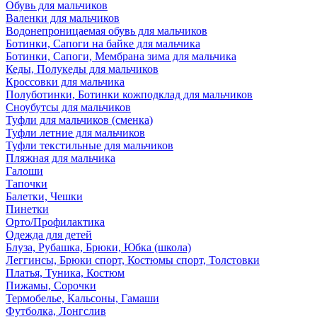
Обувь для мальчиков
Валенки для мальчиков
Водонепроницаемая обувь для мальчиков
Ботинки, Сапоги на байке для мальчика
Ботинки, Сапоги, Мембрана зима для мальчика
Кеды, Полукеды для мальчиков
Кроссовки для мальчика
Полуботинки, Ботинки кожподклад для мальчиков
Сноубутсы для мальчиков
Туфли для мальчиков (сменка)
Туфли летние для мальчиков
Туфли текстильные для мальчиков
Пляжная для мальчика
Галоши
Тапочки
Балетки, Чешки
Пинетки
Орто/Профилактика
Одежда для детей
Блуза, Рубашка, Брюки, Юбка (школа)
Леггинсы, Брюки спорт, Костюмы спорт, Толстовки
Платья, Туника, Костюм
Пижамы, Сорочки
Термобелье, Кальсоны, Гамаши
Футболка, Лонгслив