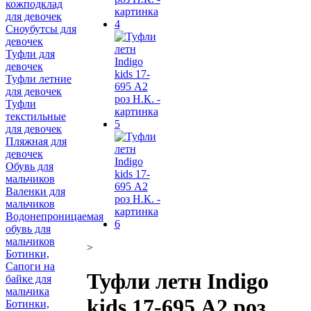
кожподклад
для девочек
Сноубутсы для
девочек
Туфли для
девочек
Туфли летние
для девочек
Туфли
текстильные
для девочек
Пляжная для
девочек
Обувь для
мальчиков
Валенки для
мальчиков
Водонепроницаемая
обувь для
мальчиков
>
Ботинки,
Сапоги на
Туфли летн Indigo
байке для
мальчика
kids 17-695 А2 роз
Ботинки,