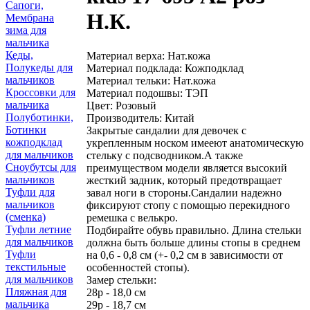
Сапоги,
Н.К.
Мембрана
зима для
мальчика
Кеды,
Материал верха: Нат.кожа
Полукеды для
Материал подклада: Кожподклад
мальчиков
Материал тельки: Нат.кожа
Кроссовки для
Материал подошвы: ТЭП
мальчика
Цвет: Розовый
Полуботинки,
Производитель: Китай
Ботинки
Закрытые сандалии для девочек с
кожподклад
укрепленным носком имееют анатомическую
для мальчиков
стельку с подсводником.А также
Сноубутсы для
преимуществом модели является высокий
мальчиков
жесткий задник, который предотвращает
Туфли для
завал ноги в стороны.Сандалии надежно
мальчиков
фиксируют стопу с помощью перекидного
(сменка)
ремешка с велькро.
Туфли летние
Подбирайте обувь правильно. Длина стельки
для мальчиков
должна быть больше длины стопы в среднем
Туфли
на 0,6 - 0,8 см (+- 0,2 см в зависимости от
текстильные
особенностей стопы).
для мальчиков
Замер стельки:
Пляжная для
28р - 18,0 см
мальчика
29р - 18,7 см