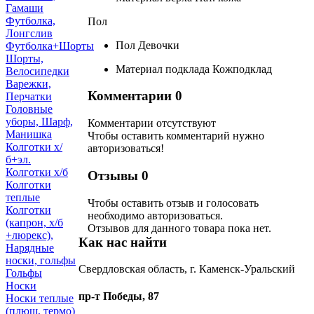
Гамаши
Футболка,
Пол
Лонгслив
Пол
Девочки
Футболка+Шорты
Шорты,
Материал подклада
Кожподклад
Велосипедки
Варежки,
Комментарии
0
Перчатки
Головные
уборы, Шарф,
Комментарии отсутствуют
Манишка
Чтобы оставить комментарий нужно
Колготки х/
авторизоваться!
б+эл.
Колготки х/б
Отзывы
0
Колготки
теплые
Чтобы оcтавить отзыв и голосовать
Колготки
необходимо авторизоваться.
(капрон, х/б
Отзывов для данного товара пока нет.
+люрекс),
Как нас найти
Нарядные
носки, гольфы
Свердловская область, г. Каменск-Уральский
Гольфы
Носки
пр-т Победы, 87
Носки теплые
(плюш, термо)