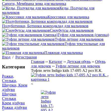
Сапоги, Мембрана зима для мальчика
Кеды, Полукеды для
мальчиков
Кроссовки для мальчика
Полуботинки, Ботинки кожподклад для мальчиков
Сноубутсы для мальчиков
Туфли для мальчиков (сменка)
Туфли летние для мальчиков
Туфли текстильные для
мальчиков
Пляжная для мальчика
Вход
/
Регистрация
Главная
››
Каталог
››
Детская обувь
››
Обувь
для девочек
››
Туфли летние для девочек
Категории
Туфли летн Indigo kids 17-695 А2 роз Н.К.
Рожки,
Стельки,
<
Шнурки, Крем
д/обуви
Шнурки
Стельки
Крем д/обуви
Рожки д/обуви