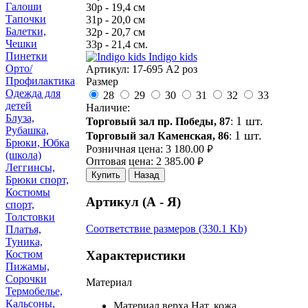
Галоши
30р - 19,4 см
Тапочки
31р - 20,0 см
Балетки,
32р - 20,7 см
Чешки
33р - 21,4 см.
Пинетки
Indigo kids
Орто/
Артикул:
17-695 А2 роз
Профилактика
Размер
Одежда для
28
29
30
31
32
33
детей
Наличие:
Блуза,
1 шт.
Торговый зал пр. Победы, 87
:
Рубашка,
1 шт.
Торговый зал Каменская, 86
:
Брюки, Юбка
Розничная цена:
3 180.00
руб.
(школа)
Оптовая цена:
2 385.00
руб.
Леггинсы,
Купить
Назад
Брюки спорт,
Костюмы
Артикул (А - Я)
спорт,
Толстовки
Соответствие размеров (330.1 Kb)
Платья,
Туника,
Характеристики
Костюм
Пижамы,
Сорочки
Материал
Термобелье,
Кальсоны,
Материал верха
Нат. кожа