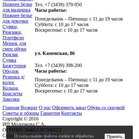
Нижнее белье
Тел. +7 (3439) 379-950
для мальчика
Часы работы:
Нижнее белье
Понедельник – Пятница: с 11 до 19 часов
для девочки
Суббота: с 10 до 17 часов
Сумки,
Воскресенье: с 10 до 17 часов
Рюкзаки,
Портфели
Мешок для
смен обуви
ул. Каменская, 86
Рюкзак
Сумка
Тел. +7 (3439) 398-200
Бижутерия
Часы работы:
Ободок
Резинка д/
Понедельник – Пятница: с 11 до 19 часов
волос
Суббота: с 10 до 17 часов
Кольца,
Воскресенье: с 10 до 17 часов
Браслеты
Заколки
Главная
Возврат
О нас
Оформить заказ
Обувь со скидкой
Советы и обзоры
Гарантия
Контакты
Copyright © 2016
ИП Молочкова С.А.
ОГРНИП 304661207500022
Создание сайта –
Fore-Site
Использование файлов cookie и обработка
Принять