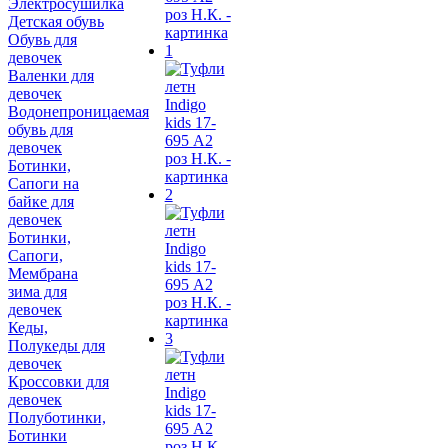
Электросушилка
Детская обувь
Обувь для
девочек
Валенки для
девочек
Водонепроницаемая
обувь для
девочек
Ботинки,
Сапоги на
байке для
девочек
Ботинки,
Сапоги,
Мембрана
зима для
девочек
Кеды,
Полукеды для
девочек
Кроссовки для
девочек
Полуботинки,
Ботинки