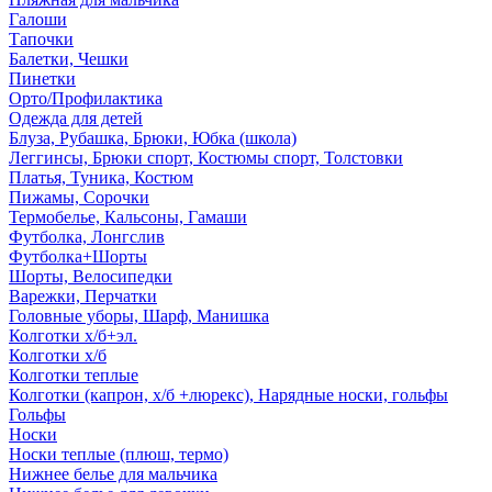
Галоши
Тапочки
Балетки, Чешки
Пинетки
Орто/Профилактика
Одежда для детей
Блуза, Рубашка, Брюки, Юбка (школа)
Леггинсы, Брюки спорт, Костюмы спорт, Толстовки
Платья, Туника, Костюм
Пижамы, Сорочки
Термобелье, Кальсоны, Гамаши
Футболка, Лонгслив
Футболка+Шорты
Шорты, Велосипедки
Варежки, Перчатки
Головные уборы, Шарф, Манишка
Колготки х/б+эл.
Колготки х/б
Колготки теплые
Колготки (капрон, х/б +люрекс), Нарядные носки, гольфы
Гольфы
Носки
Носки теплые (плюш, термо)
Нижнее белье для мальчика