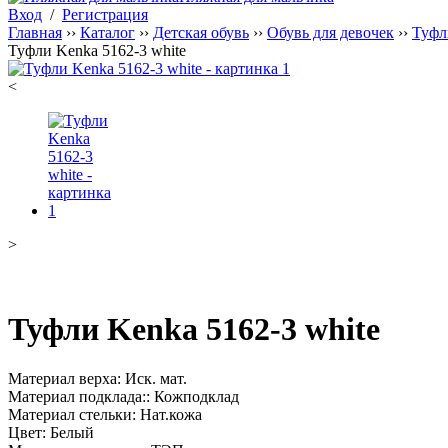
Вход
/
Регистрация
Главная
››
Каталог
››
Детская обувь
››
Обувь для девочек
››
Туфл
Туфли Kenka 5162-3 white
<
>
Туфли Kenka 5162-3 white
Материал верха: Иск. мат.
Материал подклада:: Кожподклад
Материал стельки: Нат.кожа
Цвет: Белый