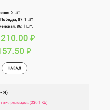
2 шт.
ление
:
1 шт.
 Победы, 87
:
1 шт.
менская, 86
:
210.00
руб.
157.50
руб.
НАЗАД
- Я)
твие размеров (330.1 Kb)