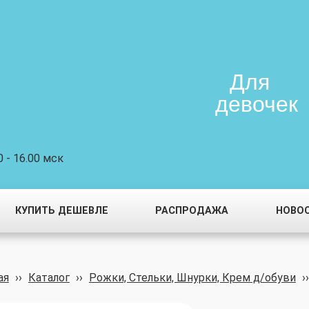
Для
девочек
 - 16.00 мск
КУПИТЬ ДЕШЕВЛЕ
РАСПРОДАЖА
НОВО
ая
››
Каталог
››
Рожки, Стельки, Шнурки, Крем д/обуви
››