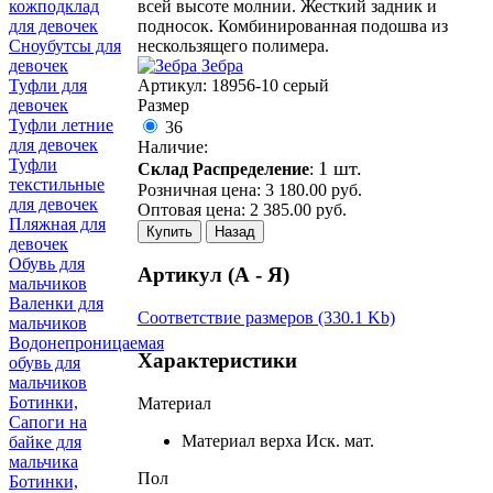
всей высоте молнии. Жесткий задник и
кожподклад
подносок. Комбинированная подошва из
для девочек
нескользящего полимера.
Сноубутсы для
Зебра
девочек
Артикул:
18956-10 серый
Туфли для
Размер
девочек
Туфли летние
36
для девочек
Наличие:
Туфли
1 шт.
Склад Распределение
:
текстильные
Розничная цена:
3 180.00
руб.
для девочек
Оптовая цена:
2 385.00
руб.
Пляжная для
Купить
Назад
девочек
Обувь для
Артикул (А - Я)
мальчиков
Валенки для
Соответствие размеров (330.1 Kb)
мальчиков
Водонепроницаемая
Характеристики
обувь для
мальчиков
Ботинки,
Материал
Сапоги на
Материал верха
Иск. мат.
байке для
мальчика
Пол
Ботинки,