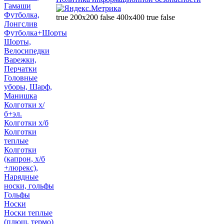
Гамаши
Футболка,
true 200x200 false 400x400 true false
Лонгслив
Футболка+Шорты
Шорты,
Велосипедки
Варежки,
Перчатки
Головные
уборы, Шарф,
Манишка
Колготки х/
б+эл.
Колготки х/б
Колготки
теплые
Колготки
(капрон, х/б
+люрекс),
Нарядные
носки, гольфы
Гольфы
Носки
Носки теплые
(плюш, термо)