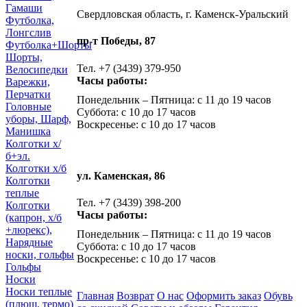
Гамаши
Свердловская область, г. Каменск-Уральский
Футболка,
Лонгслив
пр-т Победы, 87
Футболка+Шорты
Шорты,
Тел. +7 (3439) 379-950
Велосипедки
Часы работы:
Варежки,
Перчатки
Понедельник – Пятница: с 11 до 19 часов
Головные
Суббота: с 10 до 17 часов
уборы, Шарф,
Воскресенье: с 10 до 17 часов
Манишка
Колготки х/
б+эл.
Колготки х/б
ул. Каменская, 86
Колготки
теплые
Тел. +7 (3439) 398-200
Колготки
Часы работы:
(капрон, х/б
+люрекс),
Понедельник – Пятница: с 11 до 19 часов
Нарядные
Суббота: с 10 до 17 часов
носки, гольфы
Воскресенье: с 10 до 17 часов
Гольфы
Носки
Носки теплые
Главная
Возврат
О нас
Оформить заказ
Обувь
(плюш, термо)