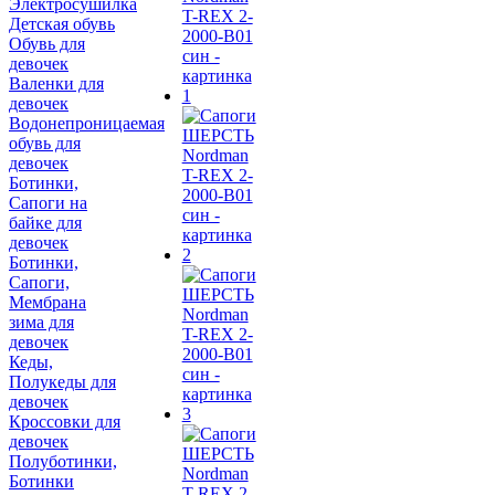
Электросушилка
Детская обувь
Обувь для
девочек
Валенки для
девочек
Водонепроницаемая
обувь для
девочек
Ботинки,
Сапоги на
байке для
девочек
Ботинки,
Сапоги,
Мембрана
зима для
девочек
Кеды,
Полукеды для
девочек
Кроссовки для
девочек
Полуботинки,
Ботинки