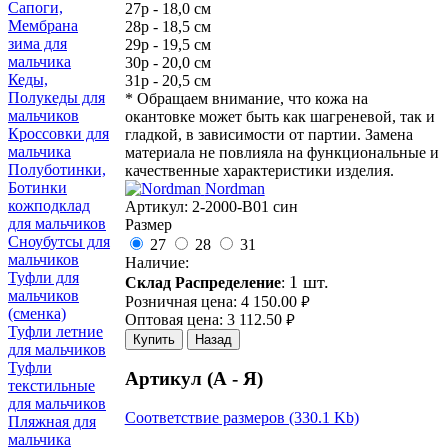
Сапоги,
27р - 18,0 см
Мембрана
28р - 18,5 см
зима для
29р - 19,5 см
мальчика
30р - 20,0 см
Кеды,
31р - 20,5 см
Полукеды для
* Обращаем внимание, что кожа на
мальчиков
окантовке может быть как шагреневой, так и
Кроссовки для
гладкой, в зависимости от партии. Замена
мальчика
материала не повлияла на функциональные и
Полуботинки,
качественные характеристики изделия.
Ботинки
Nordman
кожподклад
Артикул:
2-2000-B01 син
для мальчиков
Размер
Сноубутсы для
27
28
31
мальчиков
Наличие:
Туфли для
1 шт.
Склад Распределение
:
мальчиков
Розничная цена:
4 150.00
руб.
(сменка)
Оптовая цена:
3 112.50
руб.
Туфли летние
Купить
Назад
для мальчиков
Туфли
Артикул (А - Я)
текстильные
для мальчиков
Соответствие размеров (330.1 Kb)
Пляжная для
мальчика