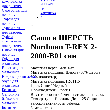
кожподклад
для девочек
Сноубутсы для
девочек
Туфли для
девочек
>
Туфли летние
для девочек
Сапоги ШЕРСТЬ
Туфли
текстильные
Nordman T-REX 2-
для девочек
Пляжная для
2000-B01 син
девочек
Обувь для
мальчиков
Валенки для
Материал верха: Иск. мат.
мальчиков
Материал подклада: Шерсть (80% шерсть,
Водонепроницаемая
20% полиэстер)
обувь для
Материал подошвы: ПУ/ТПУ
мальчиков
Цвет: Синий/Черный
Ботинки,
Производитель: Россия
Сапоги на
Внутри шерстяной мех, и стелька - из меха.
байке для
Температурный режим. До — 25 С при
мальчика
высокой активности ребенка.
Ботинки,
Замер стельки: