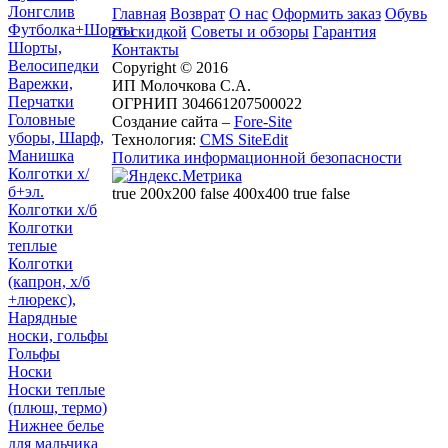
Лонгслив
Главная
Возврат
О нас
Оформить заказ
Обувь
Футболка+Шорты
со скидкой
Советы и обзоры
Гарантия
Шорты,
Контакты
Велосипедки
Copyright © 2016
Варежки,
ИП Молочкова С.А.
Перчатки
ОГРНИП 304661207500022
Головные
Создание сайта –
Fore-Site
уборы, Шарф,
Технология:
CMS SiteEdit
Манишка
Политика информационной безопасности
Колготки х/
б+эл.
true 200x200 false 400x400 true false
Колготки х/б
Колготки
теплые
Колготки
(капрон, х/б
+люрекс),
Нарядные
носки, гольфы
Гольфы
Носки
Носки теплые
(плюш, термо)
Нижнее белье
для мальчика