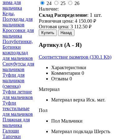
зима для
24
25
26
мальчика
Наличие:
Кеды,
1 шт.
Склад Распределение
:
Полукеды для
Розничная цена:
4 150.00
руб.
мальчиков
Оптовая цена:
3 112.50
руб.
Кроссовки для
Купить
Назад
мальчика
Полуботинки,
Артикул (А - Я)
Ботинки
кожподклад
Соответствие размеров (330.1 Kb)
для мальчиков
Сноубутсы для
Характеристики
мальчиков
Комментарии
0
Туфли для
Отзывы
0
мальчиков
(сменка)
Материал
Туфли летние
для мальчиков
Материал верха
Иск. мат.
Туфли
текстильные
Пол
для мальчиков
Пляжная для
Пол
Мальчики
мальчика
Галоши
Материал подклада
Шерсть
Тапочки