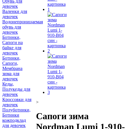
Обувь для
девочек
Валенки для
девочек
Водонепроницаемая
обувь для
девочек
Ботинки,
Сапоги на
байке для
девочек
Ботинки,
Сапоги,
Мембрана
зима для
девочек
Кеды,
Полукеды для
девочек
Кроссовки для
>
девочек
Полуботинки,
Сапоги зима
Ботинки
кожподклад
Nordman Lumi 1-910-
для девочек