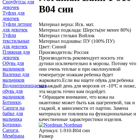
Сноубутсы для
B04 син
девочек
Туфли для
девочек
Туфли летние
Материал верха: Иск. мат.
для девочек
Материал подклада: Шерсть(не менее 80%)
Туфли
Материал стельки Войлок
текстильные
Материал подошвы: ПУ (100% ПУ)
для девочек
Цвет: Синий
Пляжная для
Производитель: Россия
девочек
Производитель рекомендует носить эти
Обувь для
дутики исключительно в морозы. Потому что
мальчиков
они очень теплые и при околонулевой
Валенки для
температуре ножкам ребенка будет
мальчиков
жарковато.Если вы ищете обувь для ребенка
Водонепроницаемая
на каждый день для морозов от -10ºС и ниже,
обувь для
эта модель точно вам подойдет.
мальчиков
* Обращаем внимание, что кожа на
Ботинки,
окантовке может быть как шагреневой, так и
Сапоги на
гладкой, в зависимости от партии. Замена
байке для
материала не повлияла на функциональные и
мальчика
качественные характеристики изделия.
Ботинки,
Nordman
Сапоги,
Артикул:
1-910-B04 син
Мембрана
Размер