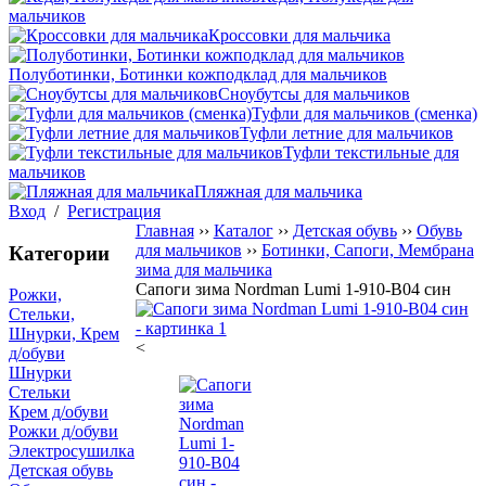
мальчиков
Кроссовки для мальчика
Полуботинки, Ботинки кожподклад для мальчиков
Сноубутсы для мальчиков
Туфли для мальчиков (сменка)
Туфли летние для мальчиков
Туфли текстильные для
мальчиков
Пляжная для мальчика
Вход
/
Регистрация
Главная
››
Каталог
››
Детская обувь
››
Обувь
для мальчиков
››
Ботинки, Сапоги, Мембрана
Категории
зима для мальчика
Сапоги зима Nordman Lumi 1-910-B04 син
Рожки,
Стельки,
Шнурки, Крем
<
д/обуви
Шнурки
Стельки
Крем д/обуви
Рожки д/обуви
Электросушилка
Детская обувь