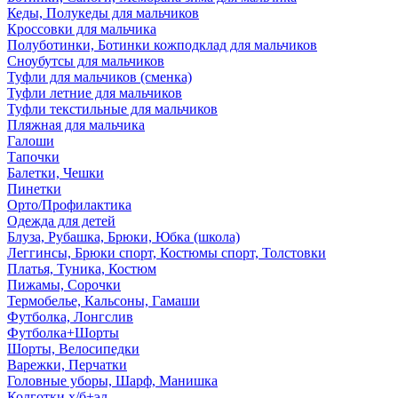
Кеды, Полукеды для мальчиков
Кроссовки для мальчика
Полуботинки, Ботинки кожподклад для мальчиков
Сноубутсы для мальчиков
Туфли для мальчиков (сменка)
Туфли летние для мальчиков
Туфли текстильные для мальчиков
Пляжная для мальчика
Галоши
Тапочки
Балетки, Чешки
Пинетки
Орто/Профилактика
Одежда для детей
Блуза, Рубашка, Брюки, Юбка (школа)
Леггинсы, Брюки спорт, Костюмы спорт, Толстовки
Платья, Туника, Костюм
Пижамы, Сорочки
Термобелье, Кальсоны, Гамаши
Футболка, Лонгслив
Футболка+Шорты
Шорты, Велосипедки
Варежки, Перчатки
Головные уборы, Шарф, Манишка
Колготки х/б+эл.