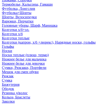
Пижамы, Сорочки
Термобелье, Кальсоны, Гамаши
Футболка, Лонгслив
Футболка+Шорты
Шорты, Велосипедки
Варежки, Перчатки
Головные уборы, Шарф, Манишка
Колготки х/б+эл.
Колготки х/б
Колготки теплые
Колготки (капрон, х/б +люрекс), Нарядные носки, гольфы
Гольфы
Носки
Носки теплые (плюш, термо)
Нижнее белье для мальчика
Нижнее белье для девочки
Сумки, Рюкзаки, Портфели
Мешок для смен обуви
Рюкзак
Сумка
Бижутерия
Ободок
Резинка д/волос
Кольца, Браслеты
Заколки