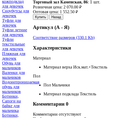
1 шт.
кожподклад
Торговый зал Каменская, 86
:
для девочек
Розничная цена:
2 070.00
руб.
Сноубутсы для
Оптовая цена:
1 552.50
руб.
девочек
Купить
Назад
Туфли для
девочек
Артикул (А - Я)
Туфли летние
для девочек
Соответствие размеров (330.1 Kb)
Туфли
текстильные
Характеристики
для девочек
Пляжная для
Материал
девочек
Обувь для
Материал верха
Иск.мат.+Текстиль
мальчиков
Валенки для
Пол
мальчиков
Водонепроницаемая
Пол
Мальчики
обувь для
мальчиков
Материал подклада
Текстиль
Ботинки,
Сапоги на
Комментарии
0
байке для
мальчика
Комментарии отсутствуют
Ботинки,