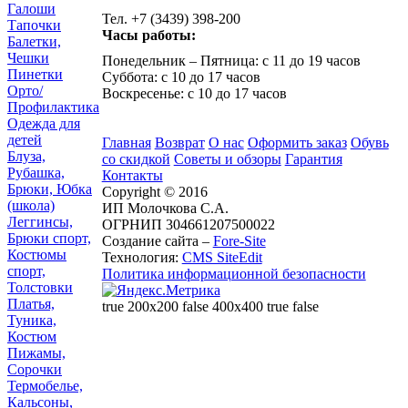
Галоши
Тел. +7 (3439) 398-200
Тапочки
Часы работы:
Балетки,
Чешки
Понедельник – Пятница: с 11 до 19 часов
Пинетки
Суббота: с 10 до 17 часов
Орто/
Воскресенье: с 10 до 17 часов
Профилактика
Одежда для
детей
Главная
Возврат
О нас
Оформить заказ
Обувь
Блуза,
со скидкой
Советы и обзоры
Гарантия
Рубашка,
Контакты
Брюки, Юбка
Copyright © 2016
(школа)
ИП Молочкова С.А.
Леггинсы,
ОГРНИП 304661207500022
Брюки спорт,
Создание сайта –
Fore-Site
Костюмы
Технология:
CMS SiteEdit
спорт,
Политика информационной безопасности
Толстовки
Платья,
true 200x200 false 400x400 true false
Туника,
Костюм
Пижамы,
Сорочки
Термобелье,
Кальсоны,