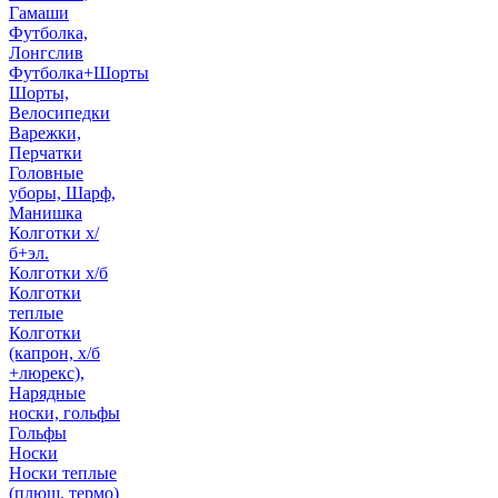
Гамаши
Футболка,
Лонгслив
Футболка+Шорты
Шорты,
Велосипедки
Варежки,
Перчатки
Головные
уборы, Шарф,
Манишка
Колготки х/
б+эл.
Колготки х/б
Колготки
теплые
Колготки
(капрон, х/б
+люрекс),
Нарядные
носки, гольфы
Гольфы
Носки
Носки теплые
(плюш, термо)