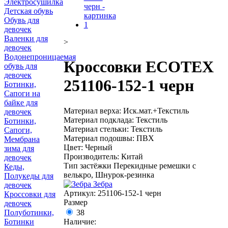
Электросушилка
Детская обувь
Обувь для
девочек
Валенки для
>
девочек
Водонепроницаемая
Кроссовки ECOTEX
обувь для
девочек
251106-152-1 черн
Ботинки,
Сапоги на
байке для
Материал верха: Иск.мат.+Текстиль
девочек
Материал подклада: Текстиль
Ботинки,
Материал стельки: Текстиль
Сапоги,
Материал подошвы: ПВХ
Мембрана
Цвет: Черный
зима для
Производитель: Китай
девочек
Тип застёжки Перекидные ремешки с
Кеды,
велькро, Шнурок-резинка
Полукеды для
Зебра
девочек
Артикул:
251106-152-1 черн
Кроссовки для
Размер
девочек
38
Полуботинки,
Наличие:
Ботинки