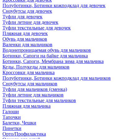
Полуботинки, Ботинки кожподклад для девочек
Сноубутсы для девочек
Туфли для девочек
Туфли летние для девочек
Туфли текстильные для девочек
Пляжная для девочек
Обувь для мальчиков
Валенки для мальчиков
Водонепроницаемая обувь для мальчиков
Ботинки, Сапоги на байке для мальчика
Ботинки, Сапоги, Мембрана зима для мальчика
Кеды, Полукеды для мальчиков
Кроссовки для мальчика
Полуботинки, Ботинки кожподклад для мальчиков
Сноубутсы для мальчиков
Туфли для мальчиков (сменка)
Туфли летние для мальчиков
Туфли текстильные для мальчиков
Пляжная для мальчика
Галоши
Тапочки
Балетки, Чешки
Пинетки
Орто/Профилактика