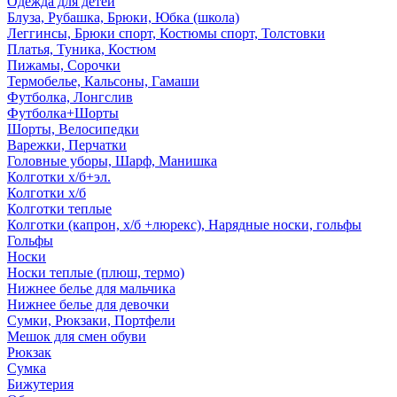
Одежда для детей
Блуза, Рубашка, Брюки, Юбка (школа)
Леггинсы, Брюки спорт, Костюмы спорт, Толстовки
Платья, Туника, Костюм
Пижамы, Сорочки
Термобелье, Кальсоны, Гамаши
Футболка, Лонгслив
Футболка+Шорты
Шорты, Велосипедки
Варежки, Перчатки
Головные уборы, Шарф, Манишка
Колготки х/б+эл.
Колготки х/б
Колготки теплые
Колготки (капрон, х/б +люрекс), Нарядные носки, гольфы
Гольфы
Носки
Носки теплые (плюш, термо)
Нижнее белье для мальчика
Нижнее белье для девочки
Сумки, Рюкзаки, Портфели
Мешок для смен обуви
Рюкзак
Сумка
Бижутерия