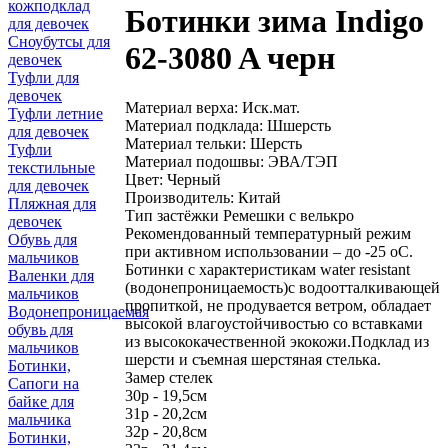
кожподклад
Ботинки зима Indigo
для девочек
Сноубутсы для
62-3080 A черн
девочек
Туфли для
девочек
Материал верха: Иск.мат.
Туфли летние
Материал подклада: Шшерсть
для девочек
Материал тельки: Шерсть
Туфли
Материал подошвы: ЭВА/ТЭП
текстильные
Цвет: Черный
для девочек
Производитель: Китай
Пляжная для
Тип застёжки Ремешки с велькро
девочек
Рекомендованный температурный режим
Обувь для
при активном использовании – до -25 оС.
мальчиков
Ботинки с характеристикам water resistant
Валенки для
(водонепроницаемость)с водоотталкивающей
мальчиков
пропиткой, не продувается ветром, обладает
Водонепроницаемая
высокой влагоустойчивостью со вставками
обувь для
из высококачественной экокожи.Подклад из
мальчиков
шерсти и съемная шерстяная стелька.
Ботинки,
Замер стелек
Сапоги на
30р - 19,5см
байке для
31р - 20,2см
мальчика
32р - 20,8см
Ботинки,