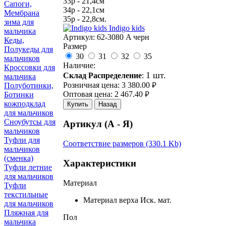
33р - 21,4см
Сапоги,
34р - 22,1см
Мембрана
35р - 22,8см.
зима для
Indigo kids
мальчика
Артикул:
62-3080 A черн
Кеды,
Размер
Полукеды для
30
31
32
35
мальчиков
Наличие:
Кроссовки для
1 шт.
Склад Распределение
:
мальчика
Розничная цена:
3 380.00
Полуботинки,
руб.
Оптовая цена:
2 467.40
Ботинки
руб.
кожподклад
Купить
Назад
для мальчиков
Сноубутсы для
Артикул (А - Я)
мальчиков
Туфли для
Соответствие размеров (330.1 Kb)
мальчиков
(сменка)
Характеристики
Туфли летние
для мальчиков
Материал
Туфли
текстильные
Материал верха
Иск. мат.
для мальчиков
Пляжная для
Пол
мальчика