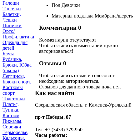
Галоши
Пол
Девочки
Тапочки
Балетки,
Материал подклада
Мембрана/шерсть
Чешки
Пинетки
Комментарии
0
Орто/
Профилактика
Комментарии отсутствуют
Одежда для
Чтобы оставить комментарий нужно
детей
авторизоваться!
Блуза,
Рубашка,
Отзывы
0
Брюки, Юбка
(школа)
Чтобы оcтавить отзыв и голосовать
Леггинсы,
необходимо авторизоваться.
Брюки спорт,
Отзывов для данного товара пока нет.
Костюмы
Как нас найти
спорт,
Толстовки
Платья,
Свердловская область, г. Каменск-Уральский
Туника,
Костюм
пр-т Победы, 87
Пижамы,
Сорочки
Тел. +7 (3439) 379-950
Термобелье,
Часы работы:
Кальсоны,