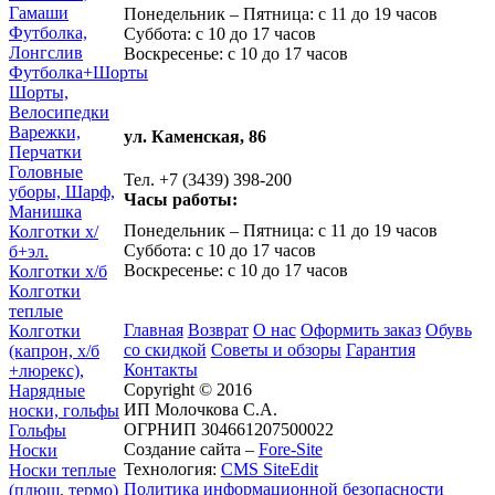
Гамаши
Понедельник – Пятница: с 11 до 19 часов
Футболка,
Суббота: с 10 до 17 часов
Лонгслив
Воскресенье: с 10 до 17 часов
Футболка+Шорты
Шорты,
Велосипедки
Варежки,
ул. Каменская, 86
Перчатки
Головные
Тел. +7 (3439) 398-200
уборы, Шарф,
Часы работы:
Манишка
Понедельник – Пятница: с 11 до 19 часов
Колготки х/
Суббота: с 10 до 17 часов
б+эл.
Воскресенье: с 10 до 17 часов
Колготки х/б
Колготки
теплые
Главная
Возврат
О нас
Оформить заказ
Обувь
Колготки
со скидкой
Советы и обзоры
Гарантия
(капрон, х/б
Контакты
+люрекс),
Copyright © 2016
Нарядные
ИП Молочкова С.А.
носки, гольфы
ОГРНИП 304661207500022
Гольфы
Создание сайта –
Fore-Site
Носки
Технология:
CMS SiteEdit
Носки теплые
Политика информационной безопасности
(плюш, термо)