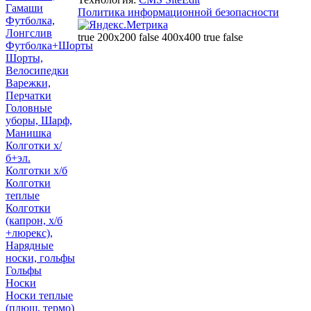
Гамаши
Политика информационной безопасности
Футболка,
Лонгслив
true 200x200 false 400x400 true false
Футболка+Шорты
Шорты,
Велосипедки
Варежки,
Перчатки
Головные
уборы, Шарф,
Манишка
Колготки х/
б+эл.
Колготки х/б
Колготки
теплые
Колготки
(капрон, х/б
+люрекс),
Нарядные
носки, гольфы
Гольфы
Носки
Носки теплые
(плюш, термо)