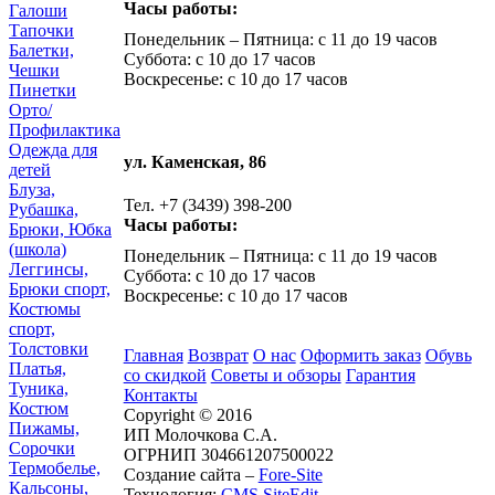
Часы работы:
Галоши
Тапочки
Понедельник – Пятница: с 11 до 19 часов
Балетки,
Суббота: с 10 до 17 часов
Чешки
Воскресенье: с 10 до 17 часов
Пинетки
Орто/
Профилактика
Одежда для
ул. Каменская, 86
детей
Блуза,
Тел. +7 (3439) 398-200
Рубашка,
Часы работы:
Брюки, Юбка
(школа)
Понедельник – Пятница: с 11 до 19 часов
Леггинсы,
Суббота: с 10 до 17 часов
Брюки спорт,
Воскресенье: с 10 до 17 часов
Костюмы
спорт,
Толстовки
Главная
Возврат
О нас
Оформить заказ
Обувь
Платья,
со скидкой
Советы и обзоры
Гарантия
Туника,
Контакты
Костюм
Copyright © 2016
Пижамы,
ИП Молочкова С.А.
Сорочки
ОГРНИП 304661207500022
Термобелье,
Создание сайта –
Fore-Site
Кальсоны,
Технология:
CMS SiteEdit