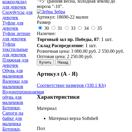
"+5" (ранняя весна, холодная земля) до
кожподклад
мороза "-10".
для девочек
Зебра
Сноубутсы для
Артикул:
18690-22 малин
девочек
Размер
Туфли для
30
31
33
34
35
девочек
Наличие:
Туфли летние
1 шт.
для девочек
Торговый зал пр. Победы, 87
:
Туфли
1 шт.
Склад Распределение
:
текстильные
Розничная цена:
3 000.00
руб.
2 550.00
руб.
для девочек
Оптовая цена:
2 250.00
руб.
Пляжная для
Купить
Назад
девочек
Обувь для
Артикул (А - Я)
мальчиков
Валенки для
Соответствие размеров (330.1 Kb)
мальчиков
Водонепроницаемая
Характеристики
обувь для
мальчиков
Ботинки,
Материал
Сапоги на
Материал верха
Softshell
байке для
мальчика
Пол
Ботинки,