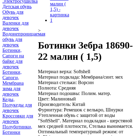
Электросушилка
Детская обувь
Обувь для
девочек
Валенки для
девочек
>
Водонепроницаемая
обувь для
Ботинки Зебра 18690-
девочек
Ботинки,
22 малин ( 1,5)
Сапоги на
байке для
девочек
Материал верха: Softshell
Ботинки,
Материал подклада: Мембрана/синт. мех
Сапоги,
Материал стельки: Ворсин
Мембрана
Полнота: Средняя
зима для
Материал подошвы: Полим. матер.
девочек
Цвет: Малиновый
Кеды,
Производитель: Китай
Полукеды для
Фурнитура: Ремешок с велькро, Шнурки
девочек
Утепленная обувь с защитой от воды
Кроссовки для
"SoftShell". Материал подкладки - шерстяной
девочек
мех средней плотности, Стелька вынимается.
Полуботинки,
Оптимальный температурный режим: от
Ботинки