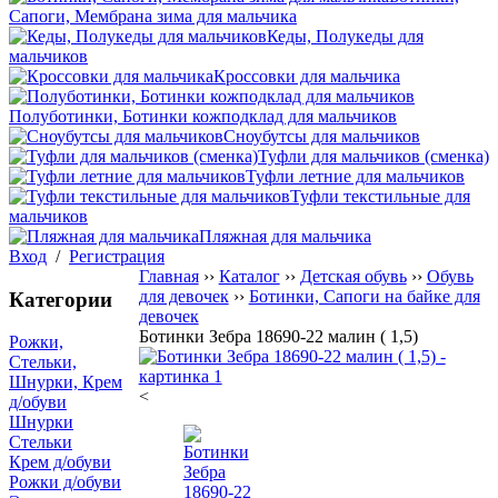
Сапоги, Мембрана зима для мальчика
Кеды, Полукеды для
мальчиков
Кроссовки для мальчика
Полуботинки, Ботинки кожподклад для мальчиков
Сноубутсы для мальчиков
Туфли для мальчиков (сменка)
Туфли летние для мальчиков
Туфли текстильные для
мальчиков
Пляжная для мальчика
Вход
/
Регистрация
Главная
››
Каталог
››
Детская обувь
››
Обувь
для девочек
››
Ботинки, Сапоги на байке для
Категории
девочек
Ботинки Зебра 18690-22 малин ( 1,5)
Рожки,
Стельки,
Шнурки, Крем
<
д/обуви
Шнурки
Стельки
Крем д/обуви
Рожки д/обуви