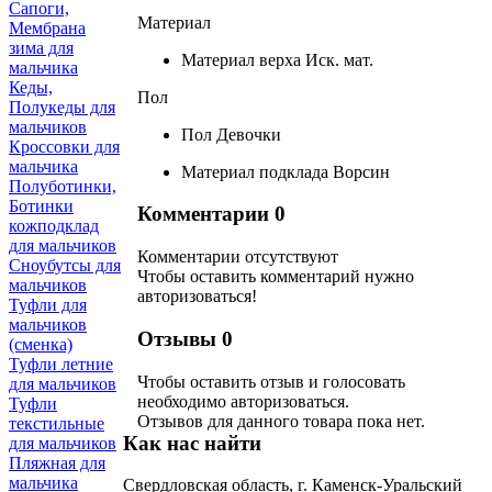
Сапоги,
Материал
Мембрана
зима для
Материал верха
Иск. мат.
мальчика
Кеды,
Пол
Полукеды для
мальчиков
Пол
Девочки
Кроссовки для
мальчика
Материал подклада
Ворсин
Полуботинки,
Ботинки
Комментарии
0
кожподклад
для мальчиков
Комментарии отсутствуют
Сноубутсы для
Чтобы оставить комментарий нужно
мальчиков
авторизоваться!
Туфли для
мальчиков
Отзывы
0
(сменка)
Туфли летние
Чтобы оcтавить отзыв и голосовать
для мальчиков
необходимо авторизоваться.
Туфли
Отзывов для данного товара пока нет.
текстильные
Как нас найти
для мальчиков
Пляжная для
мальчика
Свердловская область, г. Каменск-Уральский