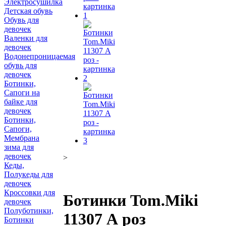
Электросушилка
Детская обувь
Обувь для
девочек
Валенки для
девочек
Водонепроницаемая
обувь для
девочек
Ботинки,
Сапоги на
байке для
девочек
Ботинки,
Сапоги,
Мембрана
зима для
девочек
>
Кеды,
Полукеды для
девочек
Кроссовки для
Ботинки Tom.Miki
девочек
Полуботинки,
11307 А роз
Ботинки