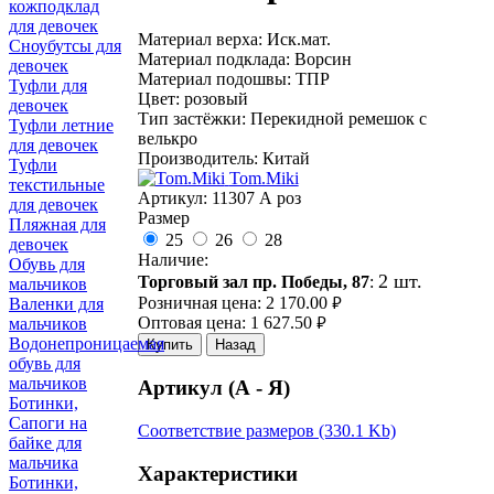
кожподклад
для девочек
Материал верха: Иск.мат.
Сноубутсы для
Материал подклада: Ворсин
девочек
Материал подошвы: ТПР
Туфли для
Цвет: розовый
девочек
Тип застёжки: Перекидной ремешок с
Туфли летние
велькро
для девочек
Производитель: Китай
Туфли
Tom.Miki
текстильные
Артикул:
11307 А роз
для девочек
Размер
Пляжная для
25
26
28
девочек
Наличие:
Обувь для
2 шт.
Торговый зал пр. Победы, 87
:
мальчиков
Розничная цена:
2 170.00
Валенки для
руб.
Оптовая цена:
1 627.50
мальчиков
руб.
Водонепроницаемая
Купить
Назад
обувь для
мальчиков
Артикул (А - Я)
Ботинки,
Сапоги на
Соответствие размеров (330.1 Kb)
байке для
мальчика
Характеристики
Ботинки,