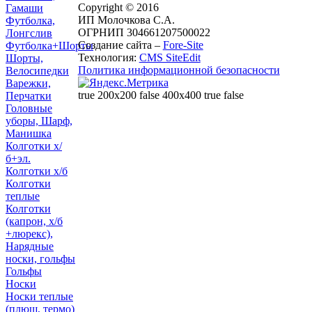
Copyright © 2016
Гамаши
ИП Молочкова С.А.
Футболка,
ОГРНИП 304661207500022
Лонгслив
Создание сайта –
Fore-Site
Футболка+Шорты
Технология:
CMS SiteEdit
Шорты,
Политика информационной безопасности
Велосипедки
Варежки,
true 200x200 false 400x400 true false
Перчатки
Головные
уборы, Шарф,
Манишка
Колготки х/
б+эл.
Колготки х/б
Колготки
теплые
Колготки
(капрон, х/б
+люрекс),
Нарядные
носки, гольфы
Гольфы
Носки
Носки теплые
(плюш, термо)