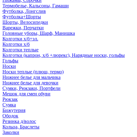
Пижамы, Сорочки
Термобелье, Кальсоны, Гамаши
Футболка, Лонгслив
Футболка+Шорты
Шорты, Велосипедки
Варежки, Перчатки
Головные уборы, Шарф, Манишка
Колготки х/б+эл.
Колготки х/б
Колготки теплые
Колготки (капрон, х/б +люрекс), Нарядные носки, гольфы
Гольфы
Носки
Носки теплые (плюш, термо)
Нижнее белье для мальчика
Нижнее белье для девочки
Сумки, Рюкзаки, Портфели
Мешок для смен обуви
Рюкзак
Сумка
Бижутерия
Ободок
Резинка д/волос
Кольца, Браслеты
Заколки