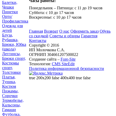
Часы работы:
Балетки,
Чешки
Понедельник – Пятница: с 11 до 19 часов
Пинетки
Суббота: с 10 до 17 часов
Орто/
Воскресенье: с 10 до 17 часов
Профилактика
Одежда для
детей
Главная
Возврат
О нас
Оформить заказ
Обувь
Блуза,
со скидкой
Советы и обзоры
Гарантия
Рубашка,
Контакты
Брюки, Юбка
Copyright © 2016
(школа)
ИП Молочкова С.А.
Леггинсы,
ОГРНИП 304661207500022
Брюки спорт,
Создание сайта –
Fore-Site
Костюмы
Технология:
CMS SiteEdit
спорт,
Политика информационной безопасности
Толстовки
Платья,
true 200x200 false 400x400 true false
Туника,
Костюм
Пижамы,
Сорочки
Термобелье,
Кальсоны,
Гамаши
Футболка,