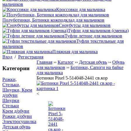
мальчиков
Кроссовки для мальчика
Полуботинки, Ботинки кожподклад для мальчиков
Сноубутсы для мальчиков
Туфли для мальчиков (сменка)
Туфли летние для мальчиков
Туфли текстильные для
мальчиков
Пляжная для мальчика
Вход
/
Регистрация
Главная
››
Каталог
››
Детская обувь
››
Обувь
для мальчиков
››
Ботинки, Сапоги на байке
Категории
для мальчика
Ботинки Pixel 5-514048-2441 св.кор
Рожки,
Стельки,
Шнурки, Крем
<
д/обуви
Шнурки
Стельки
Крем д/обуви
Рожки д/обуви
Электросушилка
Детская обувь