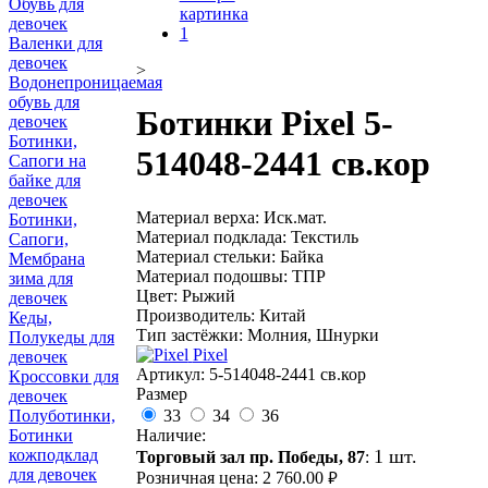
Обувь для
девочек
Валенки для
девочек
>
Водонепроницаемая
обувь для
Ботинки Pixel 5-
девочек
Ботинки,
514048-2441 св.кор
Сапоги на
байке для
девочек
Материал верха: Иск.мат.
Ботинки,
Материал подклада: Текстиль
Сапоги,
Материал стельки: Байка
Мембрана
Материал подошвы: ТПР
зима для
Цвет: Рыжий
девочек
Производитель: Китай
Кеды,
Тип застёжки: Молния, Шнурки
Полукеды для
Pixel
девочек
Артикул:
5-514048-2441 св.кор
Кроссовки для
Размер
девочек
33
34
36
Полуботинки,
Наличие:
Ботинки
1 шт.
кожподклад
Торговый зал пр. Победы, 87
:
для девочек
Розничная цена:
2 760.00
руб.