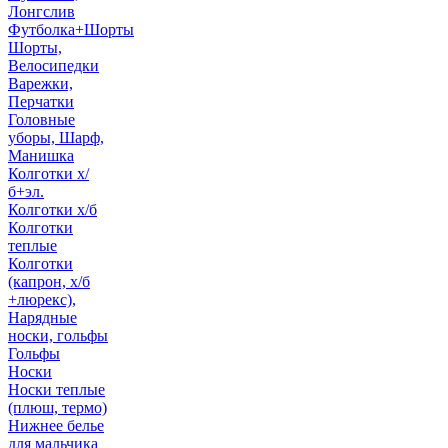
Лонгслив
Футболка+Шорты
Шорты,
Велосипедки
Варежки,
Перчатки
Головные
уборы, Шарф,
Манишка
Колготки х/
б+эл.
Колготки х/б
Колготки
теплые
Колготки
(капрон, х/б
+люрекс),
Нарядные
носки, гольфы
Гольфы
Носки
Носки теплые
(плюш, термо)
Нижнее белье
для мальчика