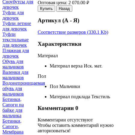
Сноубутсы для
Оптовая цена:
2 070.00
руб.
девочек
Купить
Назад
Туфли для
девочек
Артикул (А - Я)
Туфли летние
для девочек
Соответствие размеров (330.1 Kb)
Туфли
текстильные
Характеристики
для девочек
Пляжная для
Материал
девочек
Обувь для
Материал верха
Иск. мат.
мальчиков
Валенки для
Пол
мальчиков
Водонепроницаемая
Пол
Мальчики
обувь для
мальчиков
Материал подклада
Текстиль
Ботинки,
Сапоги на
Комментарии
0
байке для
мальчика
Комментарии отсутствуют
Ботинки,
Чтобы оставить комментарий нужно
Сапоги,
авторизоваться!
Мембрана