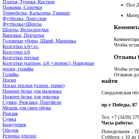
Платья, Туника, Костюм
Пол
Д
Пижамы, Сорочки
Термобелье, Кальсоны, Гамаши
Матер
Футболка, Лонгслив
Футболка+Шорты
Коммент
Шорты, Велосипедки
Варежки, Перчатки
Комментари
Головные уборы, Шарф, Манишка
Чтобы оста
Колготки х/б+эл.
Колготки х/б
Отзывы
Колготки теплые
Колготки (капрон, х/б +люрекс), Нарядные
носки, гольфы
Чтобы оcтав
Гольфы
Отзывов для
Носки
найти
Носки теплые (плюш, термо)
Нижнее белье для мальчика
Свердловская обл
Нижнее белье для девочки
Сумки, Рюкзаки, Портфели
пр-т Победы, 87
Мешок для смен обуви
Рюкзак
Тел. +7 (3439) 37
Сумка
Часы работы:
Бижутерия
Ободок
Понедельник – Пя
Резинка д/волос
Суббота: с 10 до 