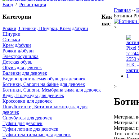
Вход
/
Регистрация
Главная
››
К
Ботинки Pix
Категории
Как
нас
<
Рожки, Стельки, Шнурки, Крем д/обуви
Шнурки
Стельки
Крем д/обуви
Рожки д/обуви
Электросушилка
Детская обувь
Обувь для девочек
Валенки для девочек
Водонепроницаемая обувь для девочек
Ботинки, Сапоги на байке для девочек
>
Ботинки, Сапоги, Мембрана зима для девочек
Кеды, Полукеды для девочек
Ботин
Кроссовки для девочек
Полуботинки, Ботинки кожподклад для
девочек
Материал ве
Сноубутсы для девочек
Материал п
Туфли для девочек
Материал 
Туфли летние для девочек
Тип застёж
Туфли текстильные для девочек