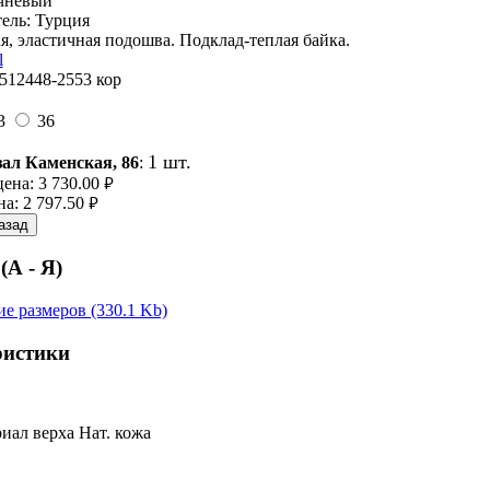
чневый
ель: Турция
я, эластичная подошва. Подклад-теплая байка.
l
-512448-2553 кор
3
36
1 шт.
ал Каменская, 86
:
цена:
3 730.00
руб.
на:
2 797.50
руб.
азад
(А - Я)
е размеров (330.1 Kb)
ристики
иал верха
Нат. кожа