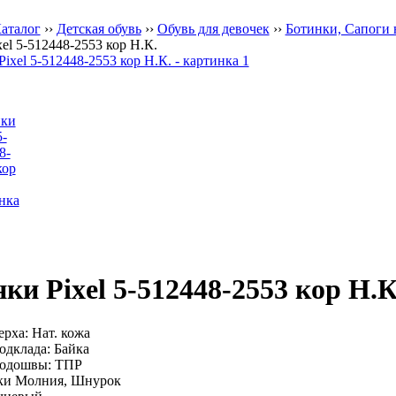
аталог
››
Детская обувь
››
Обувь для девочек
››
Ботинки, Сапоги 
el 5-512448-2553 кор Н.К.
ки Pixel 5-512448-2553 кор Н.К
рха: Нат. кожа
одклада: Байка
подошвы: ТПР
ки Молния, Шнурок