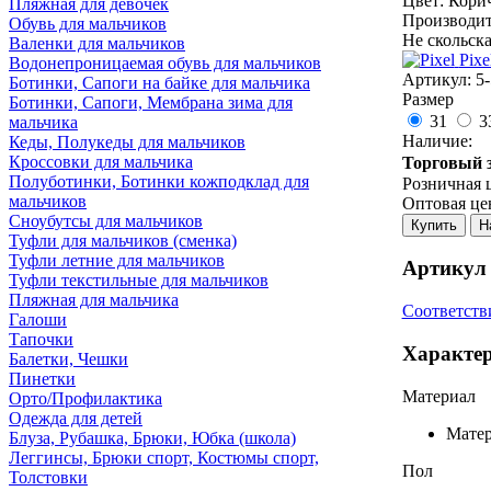
Цвет: Кори
Пляжная для девочек
Производит
Обувь для мальчиков
Не скольска
Валенки для мальчиков
Pixe
Водонепроницаемая обувь для мальчиков
Артикул:
5
Ботинки, Сапоги на байке для мальчика
Размер
Ботинки, Сапоги, Мембрана зима для
31
3
мальчика
Наличие:
Кеды, Полукеды для мальчиков
Кроссовки для мальчика
Торговый з
Полуботинки, Ботинки кожподклад для
Розничная 
мальчиков
Оптовая це
Сноубутсы для мальчиков
Купить
Н
Туфли для мальчиков (сменка)
Туфли летние для мальчиков
Артикул 
Туфли текстильные для мальчиков
Пляжная для мальчика
Соответстви
Галоши
Тапочки
Характе
Балетки, Чешки
Пинетки
Материал
Орто/Профилактика
Одежда для детей
Матер
Блуза, Рубашка, Брюки, Юбка (школа)
Леггинсы, Брюки спорт, Костюмы спорт,
Пол
Толстовки