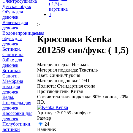
Электросушилка
Детская обувь
Обувь для
девочек
Валенки для
>
девочек
Водонепроницаемая
Кроссовки Kenka
обувь для
девочек
201259 син/фукс ( 1,5)
Ботинки,
Сапоги на
байке для
Материал верха: Иск.мат.
девочек
Материал подклада: Текстиль
Ботинки,
Цвет: Синий/Фуксия
Сапоги,
Материал подошвы: ТЭП
Мембрана
Полнота: Стандартная стопа
зима для
Производитель: Китай
девочек
Состав текстиля подклада: 80% хлопок, 20%
Кеды,
ПЭ.
Полукеды для
Kenka
девочек
Артикул:
201259 син/фукс
Кроссовки для
Размер
девочек
24
Полуботинки,
Наличие:
Ботинки