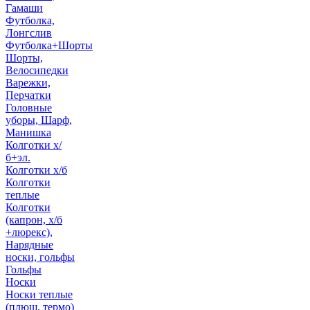
Гамаши
Футболка,
Лонгслив
Футболка+Шорты
Шорты,
Велосипедки
Варежки,
Перчатки
Головные
уборы, Шарф,
Манишка
Колготки х/
б+эл.
Колготки х/б
Колготки
теплые
Колготки
(капрон, х/б
+люрекс),
Нарядные
носки, гольфы
Гольфы
Носки
Носки теплые
(плюш, термо)