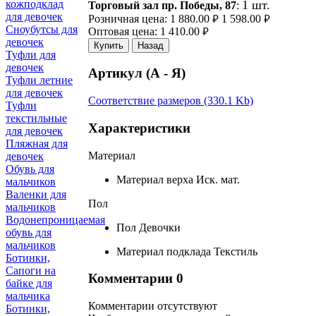
1 шт.
кожподклад
Торговый зал пр. Победы, 87
:
для девочек
Розничная цена:
1 880.00
1 598.00
руб.
руб.
Сноубутсы для
Оптовая цена:
1 410.00
руб.
девочек
Купить
Назад
Туфли для
девочек
Артикул (А - Я)
Туфли летние
для девочек
Соответствие размеров (330.1 Kb)
Туфли
текстильные
Характеристики
для девочек
Пляжная для
Материал
девочек
Обувь для
Материал верха
Иск. мат.
мальчиков
Валенки для
Пол
мальчиков
Водонепроницаемая
Пол
Девочки
обувь для
мальчиков
Материал подклада
Текстиль
Ботинки,
Сапоги на
Комментарии
0
байке для
мальчика
Комментарии отсутствуют
Ботинки,