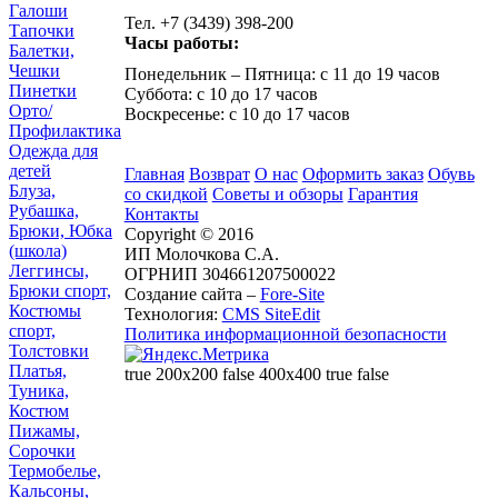
Галоши
Тел. +7 (3439) 398-200
Тапочки
Часы работы:
Балетки,
Чешки
Понедельник – Пятница: с 11 до 19 часов
Пинетки
Суббота: с 10 до 17 часов
Орто/
Воскресенье: с 10 до 17 часов
Профилактика
Одежда для
детей
Главная
Возврат
О нас
Оформить заказ
Обувь
Блуза,
со скидкой
Советы и обзоры
Гарантия
Рубашка,
Контакты
Брюки, Юбка
Copyright © 2016
(школа)
ИП Молочкова С.А.
Леггинсы,
ОГРНИП 304661207500022
Брюки спорт,
Создание сайта –
Fore-Site
Костюмы
Технология:
CMS SiteEdit
спорт,
Политика информационной безопасности
Толстовки
Платья,
true 200x200 false 400x400 true false
Туника,
Костюм
Пижамы,
Сорочки
Термобелье,
Кальсоны,