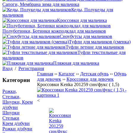
Сапоги, Мембрана зима для мальчика
Кеды, Полукеды для
мальчиков
Кроссовки для мальчика
Полуботинки, Ботинки кожподклад для мальчиков
Сноубутсы для мальчиков
Туфли для мальчиков (сменка)
Туфли летние для мальчиков
Туфли текстильные для
мальчиков
Пляжная для мальчика
Вход
/
Регистрация
Главная
››
Каталог
››
Детская обувь
››
Обувь
для девочек
››
Кроссовки для девочек
Категории
Кроссовки Kenka 201259 син/фукс ( 1,5)
Рожки,
Стельки,
<
Шнурки, Крем
д/обуви
Шнурки
Стельки
Крем д/обуви
Рожки д/обуви