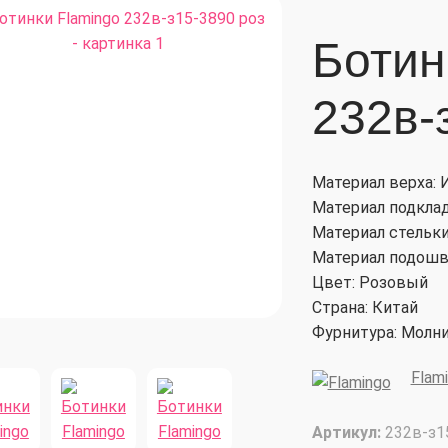
Ботин
232в-
Материал верха: 
Материал подклад
Материал стельки
Материал подошв
Цвет: Розовый
Страна: Китай
Фурнитура: Молни
Flam
Артикул:
232в-з1