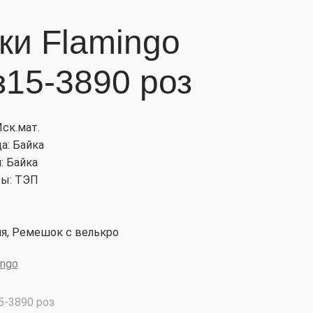
ки Flamingo
з15-3890 роз
Иск.мат.
а: Байка
: Байка
ы: ТЭП
я, Ремешок с велькро
ingo
5-3890 роз