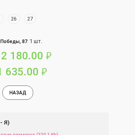
5
26
27
1 шт.
 Победы, 87
:
2 180.00
руб.
1 635.00
руб.
НАЗАД
- Я)
твие размеров (330.1 Kb)