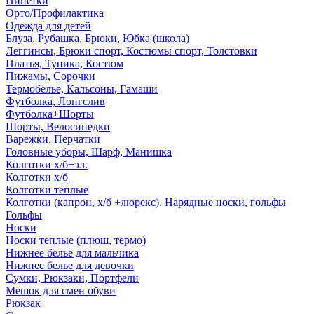
Пинетки
Орто/Профилактика
Одежда для детей
Блуза, Рубашка, Брюки, Юбка (школа)
Леггинсы, Брюки спорт, Костюмы спорт, Толстовки
Платья, Туника, Костюм
Пижамы, Сорочки
Термобелье, Кальсоны, Гамаши
Футболка, Лонгслив
Футболка+Шорты
Шорты, Велосипедки
Варежки, Перчатки
Головные уборы, Шарф, Манишка
Колготки х/б+эл.
Колготки х/б
Колготки теплые
Колготки (капрон, х/б +люрекс), Нарядные носки, гольфы
Гольфы
Носки
Носки теплые (плюш, термо)
Нижнее белье для мальчика
Нижнее белье для девочки
Сумки, Рюкзаки, Портфели
Мешок для смен обуви
Рюкзак