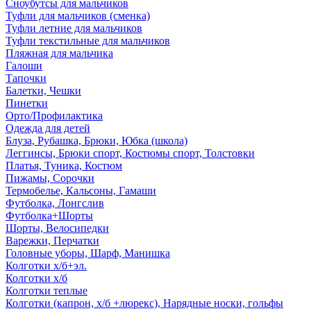
Сноубутсы для мальчиков
Туфли для мальчиков (сменка)
Туфли летние для мальчиков
Туфли текстильные для мальчиков
Пляжная для мальчика
Галоши
Тапочки
Балетки, Чешки
Пинетки
Орто/Профилактика
Одежда для детей
Блуза, Рубашка, Брюки, Юбка (школа)
Леггинсы, Брюки спорт, Костюмы спорт, Толстовки
Платья, Туника, Костюм
Пижамы, Сорочки
Термобелье, Кальсоны, Гамаши
Футболка, Лонгслив
Футболка+Шорты
Шорты, Велосипедки
Варежки, Перчатки
Головные уборы, Шарф, Манишка
Колготки х/б+эл.
Колготки х/б
Колготки теплые
Колготки (капрон, х/б +люрекс), Нарядные носки, гольфы