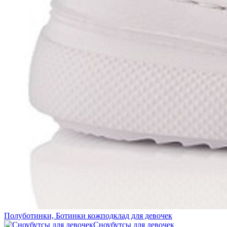
Полуботинки, Ботинки кожподклад для девочек
Сноубутсы для девочек