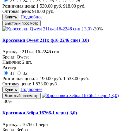
23
24
25
26
27
28
Розничная цена:
1 530.00
руб.
918.00
руб.
Оптовая цена:
918.00
руб.
Подробнее
Купить
Быстрый просмотр
-30%
Кроссовки Qwest 211к-ф16-2246 син ( 3,0)
Артикул:
211к-ф16-2246 син
Бренд:
Qwest
Наличие:
2 шт.
Размер
31
32
Розничная цена:
2 190.00
руб.
1 533.00
руб.
Оптовая цена:
1 533.00
руб.
Подробнее
Купить
Быстрый просмотр
-30%
Кроссовки Зебра 16766-1 черн ( 3,0)
Артикул:
16766-1 черн
Бренд:
Зебра