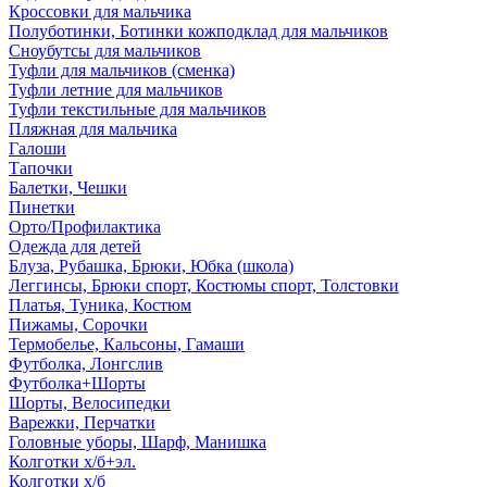
Кроссовки для мальчика
Полуботинки, Ботинки кожподклад для мальчиков
Сноубутсы для мальчиков
Туфли для мальчиков (сменка)
Туфли летние для мальчиков
Туфли текстильные для мальчиков
Пляжная для мальчика
Галоши
Тапочки
Балетки, Чешки
Пинетки
Орто/Профилактика
Одежда для детей
Блуза, Рубашка, Брюки, Юбка (школа)
Леггинсы, Брюки спорт, Костюмы спорт, Толстовки
Платья, Туника, Костюм
Пижамы, Сорочки
Термобелье, Кальсоны, Гамаши
Футболка, Лонгслив
Футболка+Шорты
Шорты, Велосипедки
Варежки, Перчатки
Головные уборы, Шарф, Манишка
Колготки х/б+эл.
Колготки х/б