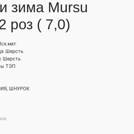
и зима Mursu
 роз ( 7,0)
Иск.мат.
да: Шерсть
и: Шерсть
вы ТЭП
НИЯ, ШНУРОК
роз