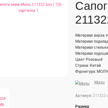
Сапог
211322
Материал верха: 
Материал подкла
Материал стельк
Материал подош
Цвет Розовый
Страна: Китай
Фурнитура: МОЛ
Mursu
Артикул:
211322 
Размер