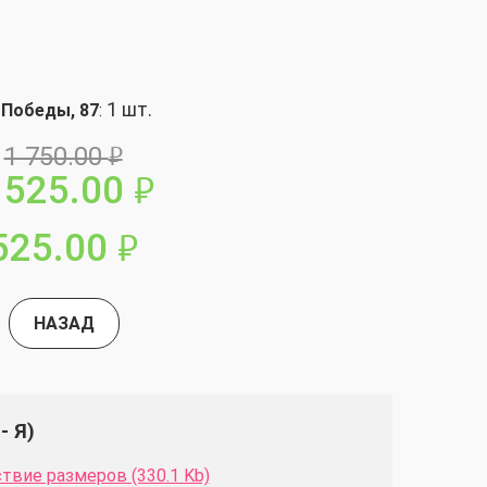
1 шт.
 Победы, 87
:
1 750.00
руб.
525.00
руб.
525.00
руб.
НАЗАД
- Я)
твие размеров (330.1 Kb)